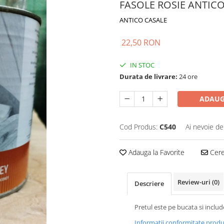
FASOLE ROSIE ANTICO
ANTICO CASALE
22,50 RON
IN STOC
Durata de livrare:
24 ore
ADAUG
Cod Produs:
C540
Ai nevoie de
Adauga la Favorite
Cere 
Review-uri
(0)
Descriere
Pretul este pe bucata si inclu
Informatii conformitate prod