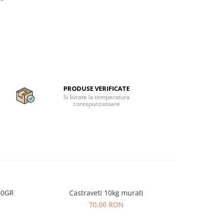
PRODUSE VERIFICATE
Si livrate la temperatura
corespunzatoare
40GR
Castraveti 10kg murati
GIANA G
70,00 RON