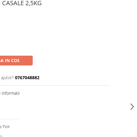
 CASALE 2,5KG
A IN COS
 ajutor?
0767048882
informatii
de TVA
us