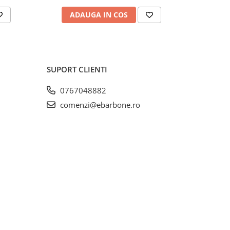
ADAUGA IN COS
AD
SUPORT CLIENTI
0767048882
comenzi@ebarbone.ro