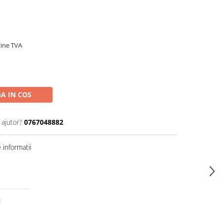
ntine TVA
A IN COS
 ajutor?
0767048882
informatii
l