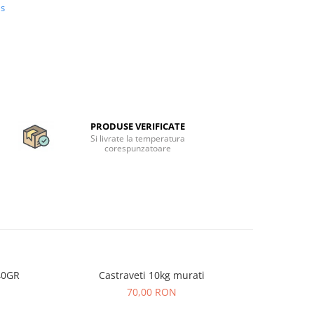
us
PRODUSE VERIFICATE
Si livrate la temperatura
corespunzatoare
40GR
Castraveti 10kg murati
GIANA G
70,00 RON