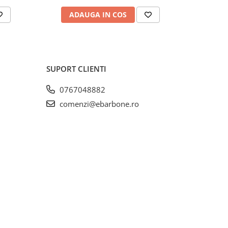
ADAUGA IN COS
AD
SUPORT CLIENTI
0767048882
comenzi@ebarbone.ro