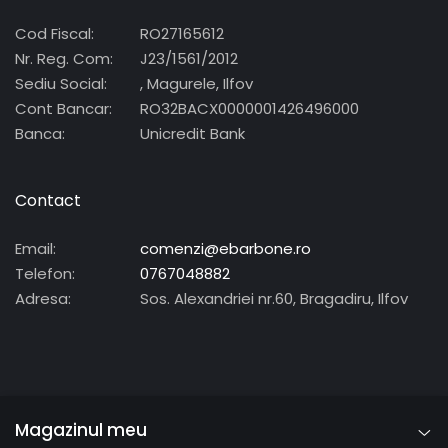
Cod Fiscal:
RO27165612
Nr. Reg. Com:
J23/1561/2012
Sediu Social:
, Magurele, Ilfov
Cont Bancar:
RO32BACX0000001426496000
Banca:
Unicredit Bank
Contact
Email:
comenzi@ebarbone.ro
Telefon:
0767048882
Adresa:
Sos. Alexandriei nr.60, Bragadiru, Ilfov
Magazinul meu