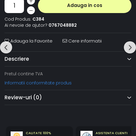
Adauga in cos
Cod Produs:
C384
Ai nevoie de ajutor?
0767048882
Adauga la Favorite
Cere informatii
Descriere
Pretul contine TVA
Informatii conformitate produs
Review-uri
(0)
CALITATE 100%
ASISTENTA CLIENTI