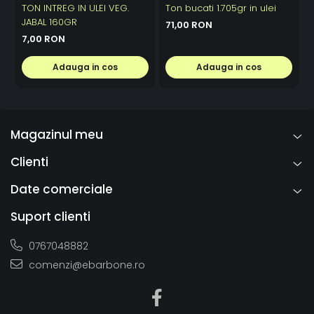
TON INTREG IN ULEI VEG.
Ton bucati 1.705gr in ulei
JABAL 160GR
71,00 RON
7,00 RON
Adauga in cos
Adauga in cos
Magazinul meu
Clienti
Date comerciale
Suport clienti
0767048882
comenzi@ebarbone.ro