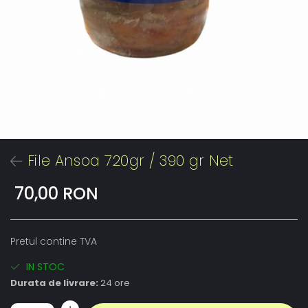
File Ansoa 720gr / 390 gr Net
70,00 RON
Pretul contine TVA
IN STOC
Durata de livrare:
24 ore