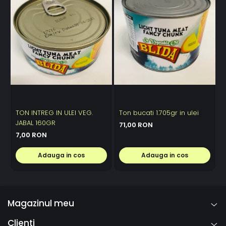
TON INTREG IN ULEI VEG.
Ton bucati 1.705gr in ulei
JABAL 160GR
71,00 RON
7,00 RON
Adauga in cos
Adauga in cos
Magazinul meu
Clienti