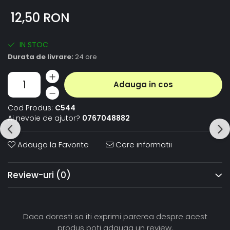
12,50 RON
IN STOC
Durata de livrare:
24 ore
Adauga in cos
Cod Produs:
C544
Ai nevoie de ajutor?
0767048882
Adauga la Favorite
Cere informatii
Review-uri
(0)
Daca doresti sa iti exprimi parerea despre acest
produs poti adauga un review.