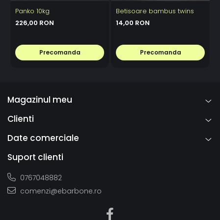
Panko 10kg
Betisoare bambus twins
C
226,00 RON
14,00 RON
Precomanda
Precomanda
Magazinul meu
Clienti
Date comerciale
Suport clienti
0767048882
comenzi@ebarbone.ro