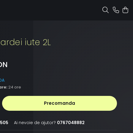
ardei iute 2L
ON
DA
are:
24 ore
Precomanda
505
Ai nevoie de ajutor?
0767048882