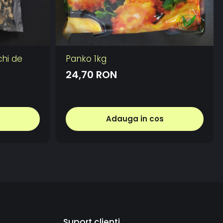
chi de
Panko 1kg
24,70 RON
Adauga in cos
Suport clienti