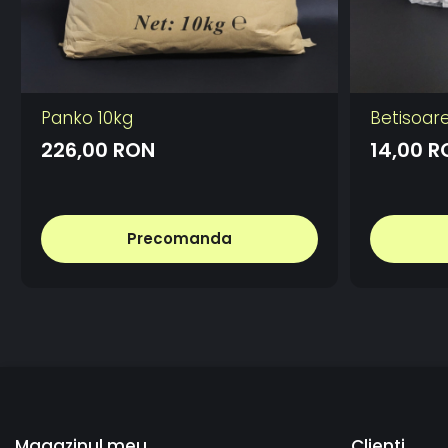
Panko 10kg
Betisoar
226,00 RON
14,00 R
Precomanda
Magazinul meu
Clienti