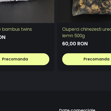
e bambus twins
Ciuperci chinezesti ure
lemn 500g
ON
60,00 RON
Precomanda
Precomanda
Date comerciale