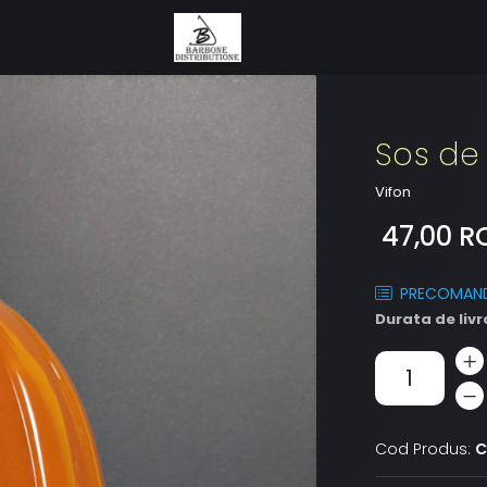
Sos de 
Vifon
47,00 R
PRECOMAN
Durata de livr
Cod Produs:
C