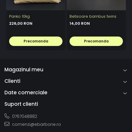
Panko 10kg
Betisoare bambus twins
C
226,00 RON
14,00 RON
Precomanda
Precomanda
Magazinul meu
Clienti
Date comerciale
Suport clienti
0767048882
comenzi@ebarbone.ro