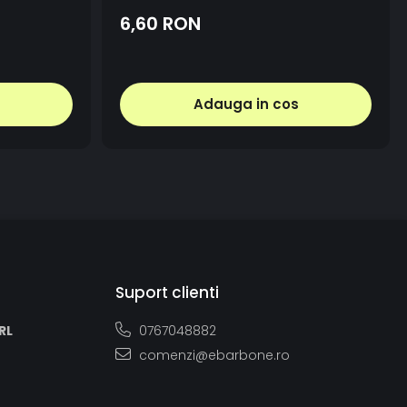
6,60 RON
Adauga in cos
Suport clienti
RL
0767048882
comenzi@ebarbone.ro