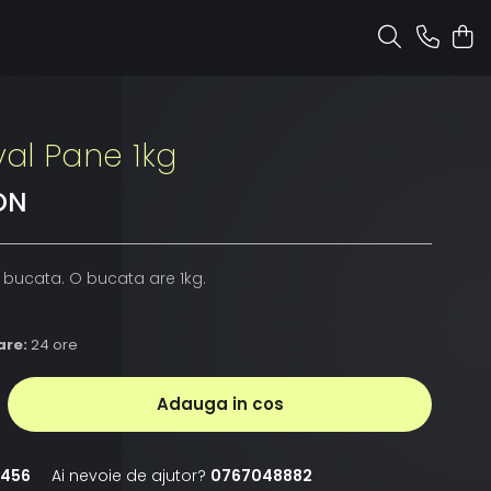
al Pane 1kg
ON
r bucata. O bucata are 1kg.
are:
24 ore
Adauga in cos
456
Ai nevoie de ajutor?
0767048882