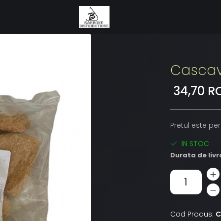
Cascav
34,70 R
Pretul este pe
IN STOC
Durata de livr
Cod Produs:
C