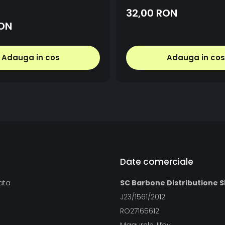
32,00 RON
RON
Adauga in cos
Adauga in cos
Date comerciale
ata
SC Barbone Distributione S
J23/1561/2012
RO27165612
Magurele, Ilfov