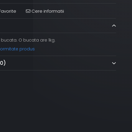
avorite
Cere informatii
r bucata. O bucata are 1kg.
nformitate produs
(0)