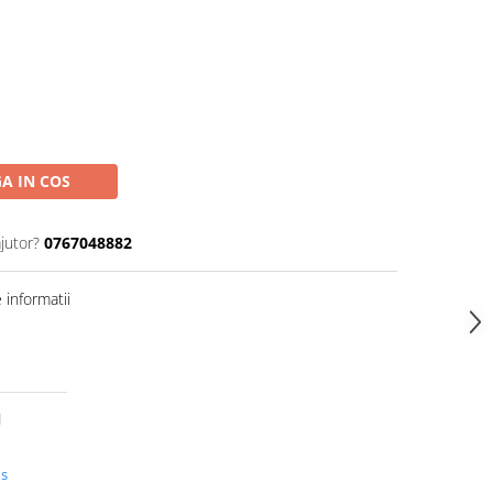
A IN COS
jutor?
0767048882
informatii
l
us