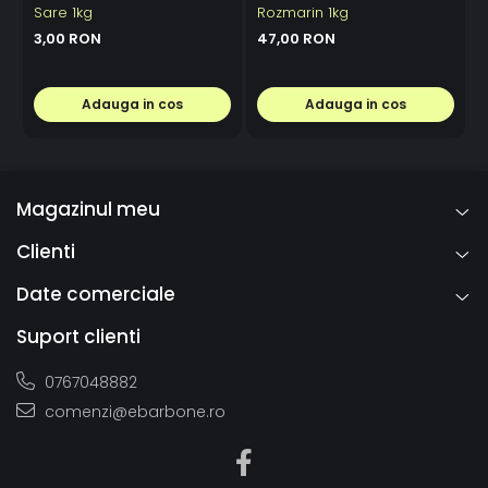
Sare 1kg
Rozmarin 1kg
C
3,00 RON
47,00 RON
Adauga in cos
Adauga in cos
Magazinul meu
Clienti
Date comerciale
Suport clienti
0767048882
comenzi@ebarbone.ro