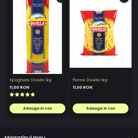
Spaghete Divella 1kg
Penne Divella 1kg
T
11,00 RON
11,00 RON
Adauga in cos
Adauga in cos
Magazinul meu