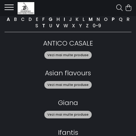
A
B
C
D
E
F
G
H
I
J
K
L
M
N
O
P
Q
R
S
T
U
V
W
X
Y
Z
0-9
ANTICO CASALE
Vezi mai multe produse
Asian flavours
Vezi mai multe produse
Giana
Vezi mai multe produse
Ifantis