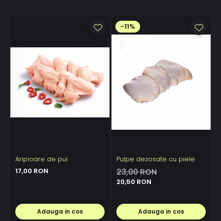
-11%
Aripioare de pui
Pulpe dezosate cu piele
P
17,00 RON
23,00 RON
20,50 RON
Adauga in cos
Adauga in cos