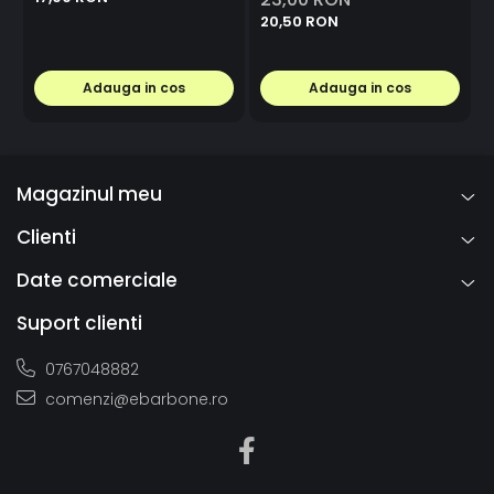
20,50 RON
Adauga in cos
Adauga in cos
Magazinul meu
Clienti
Date comerciale
Suport clienti
0767048882
comenzi@ebarbone.ro