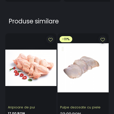
Produse similare
-11%
Aripioare de pui
Pulpe dezosate cu piele
P
17,00 RON
23,00 RON